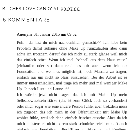
BITCHES LOVE CANDY
AT
03:07:00
6 KOMMENTARE
Anonym
31. Januar 2015 um 09:52
Puh... da hast du mich nachdenklich gemacht.^^ Ich habe kein
Problem damit zuhause ohne Make Up rumzulaufen aber dann
achte ich trotzdem darauf das ich nicht zu stark glänze weil mich
das einfach stört. Wenn ich mal "schnell aus dem Haus muss"
(einkaufen oder so) dann reicht es mir auch wenn ich nur
Foundation und wenn es möglich ist, noch Mascara zu tragen,
einfach nur um nicht so blass auszusehen. Bei der Arbeit ist es
immer unterschiedlich, mal trage ich mehr und mal weniger Make
Up. Je nach Lust und Laune. ^^
Ich würde jetzt nicht sagen das ich mit Make Up mein
Selbstbewusstsein stärke (das ist zum Glück auch so vorhanden)
oder mich sogar wie eine andere Person fühle, aber trotzdem muss
ich zugeben das ich mich in der Öffentlichkeit mit Make Up
wohler fühle, weil ich dann einfach frischer aussehe. Aber da ich
mich meistens eh nicht extrem stark schminke reicht mir oft auch
einfach nur Fundation, Blush/Bronzer, Mascara und Eyeliner.