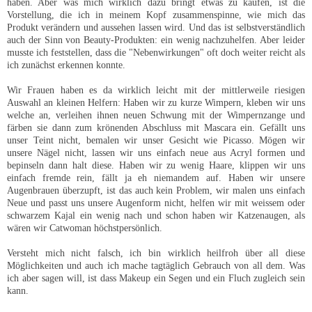
haben. Aber was mich wirklich dazu bringt etwas zu kaufen, ist die
Vorstellung, die ich in meinem Kopf zusammenspinne, wie mich das
Produkt verändern und aussehen lassen wird. Und das ist selbstverständlich
auch der Sinn von Beauty-Produkten: ein wenig nachzuhelfen. Aber leider
musste ich feststellen, dass die "Nebenwirkungen" oft doch weiter reicht als
ich zunächst erkennen konnte.
Wir Frauen haben es da wirklich leicht mit der mittlerweile riesigen
Auswahl an kleinen Helfern: Haben wir zu kurze Wimpern, kleben wir uns
welche an, verleihen ihnen neuen Schwung mit der Wimpernzange und
färben sie dann zum krönenden Abschluss mit Mascara ein. Gefällt uns
unser Teint nicht, bemalen wir unser Gesicht wie Picasso. Mögen wir
unsere Nägel nicht, lassen wir uns einfach neue aus Acryl formen und
bepinseln dann halt diese. Haben wir zu wenig Haare, klippen wir uns
einfach fremde rein, fällt ja eh niemandem auf. Haben wir unsere
Augenbrauen überzupft, ist das auch kein Problem, wir malen uns einfach
Neue und passt uns unsere Augenform nicht, helfen wir mit weissem oder
schwarzem Kajal ein wenig nach und schon haben wir Katzenaugen, als
wären wir Catwoman höchstpersönlich.
Versteht mich nicht falsch, ich bin wirklich heilfroh über all diese
Möglichkeiten und auch ich mache tagtäglich Gebrauch von all dem. Was
ich aber sagen will, ist dass Makeup ein Segen und ein Fluch zugleich sein
kann.