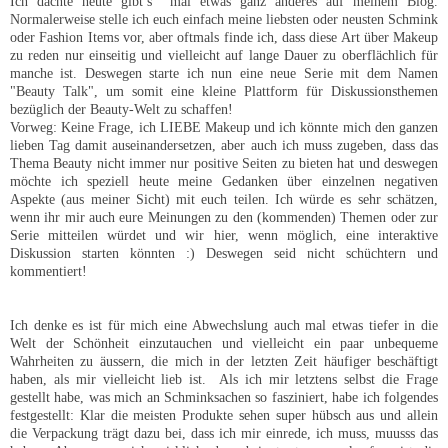
Ich dachte heute gibt’s
mal etwas ganz anderes auf meinem Blog.
Normalerweise stelle ich euch einfach meine liebsten oder neusten Schmink
oder Fashion Items vor, aber oftmals finde ich, dass diese Art über Makeup
zu reden nur einseitig und vielleicht auf lange Dauer zu oberflächlich für
manche ist. Deswegen starte ich nun eine neue Serie mit dem Namen
"Beauty Talk", um somit eine kleine Plattform für Diskussionsthemen
bezüglich der Beauty-Welt zu schaffen!
Vorweg: Keine Frage, ich LIEBE Makeup und ich könnte mich den ganzen
lieben Tag damit auseinandersetzen, aber auch ich muss zugeben, dass das
Thema Beauty nicht immer nur positive Seiten zu bieten hat und deswegen
möchte ich speziell heute meine Gedanken über einzelnen negativen
Aspekte (aus meiner Sicht) mit euch teilen. Ich würde es sehr schätzen,
wenn ihr mir auch eure Meinungen zu den (kommenden) Themen oder zur
Serie mitteilen würdet und wir hier, wenn möglich, eine interaktive
Diskussion starten könnten :) Deswegen seid nicht schüchtern und
kommentiert!
Ich denke es ist für mich eine Abwechslung auch mal etwas tiefer in die
Welt der Schönheit einzutauchen und vielleicht ein paar unbequeme
Wahrheiten zu äussern, die mich in der letzten Zeit häufiger beschäftigt
haben, als mir vielleicht lieb ist.
Als ich mir letztens selbst die Frage
gestellt habe, was mich an Schminksachen so fasziniert, habe ich folgendes
festgestellt: Klar die meisten Produkte sehen super hübsch aus und allein
die Verpackung trägt dazu bei, dass ich mir einrede, ich muss, muusss das