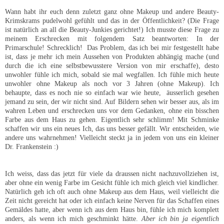
Wann habt ihr euch denn zuletzt ganz ohne Makeup und andere Beauty-
Krimskrams pudelwohl gefühlt und das in der Öffentlichkeit? (Die Frage
ist natürlich an all die Beauty-Junkies gerichtet!) Ich musste diese Frage zu
meinem Erschrecken mit folgendem Satz beantworten: In der
Primarschule! Schrecklich!
Das Problem, das ich bei mir festgestellt habe
ist, dass je mehr ich mein Aussehen von Produkten abhängig mache (und
durch die ich eine selbstbewusstere Version von mir erschaffe), desto
unwohler fühle ich mich, sobald sie mal wegfallen. Ich fühle mich heute
unwohler ohne Makeup als noch vor 3 Jahren (ohne Makeup). Ich
behaupte, dass es noch nie so einfach war wie heute,
äusserlich gesehen
jemand zu sein, der wir nicht sind. Auf Bildern sehen wir besser aus, als im
wahren Leben und erschrecken uns vor dem Gedanken, ohne ein bisschen
Farbe aus dem Haus zu gehen. Eigentlich sehr schlimm! Mit Schminke
schaffen wir uns ein neues Ich, das uns besser gefällt. Wir entscheiden, wie
andere uns wahrnehmen! Vielleicht steckt ja in jedem von uns ein kleiner
Dr. Frankenstein :)
Ich weiss, dass das jetzt für viele da draussen nicht nachzuvollziehen ist,
aber ohne ein wenig Farbe im Gesicht fühle ich mich gleich viel kindlicher.
Natürlich geh ich oft auch ohne Makeup aus dem Haus, weil vielleicht die
Zeit nicht gereicht hat oder ich einfach keine Nerven für das Schaffen eines
Gemäldes hatte, aber wenn ich aus dem Haus bin, fühle ich mich komplett
anders, als wenn ich mich geschminkt hätte.
Aber ich bin ja eigentlich