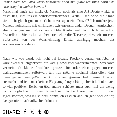
immer noch ich: also wieso verdammt noch mal fühle ich mich dann wie
eine komplett andere Person?
Manchmal frage ich mich, ob Makeup auch als eine Art Droge wirkt: es
pusht uns, gibt uns ein selbstwertstärkendes Gefühl. Und ohne fühlt man
sich nicht gleich gut: man erlebt so zu sagen ein „Down“! Ich möchte jetzt
Makeup keinesfalls mit wirklichen existenzerstörenden Drogen vergleichen,
aber eine gewisse und extrem subtile Ähnlichkeit darf ich leider schon
feststellen.
Vielleicht ist aber auch eher die Tatsache, dass wir unseren
Selbstwert von der Wahrnehmung Dritter abhängig machen, das
erschreckendere daran.
Nach wie vor werde ich nicht auf Beauty-Produkte verzichten. Aber es
wäre eventuell angebracht, ein wenig bewusster wahrzunehmen, was solch
vermeintlich kleine Produkte, grosses für oder eben gegen unseren
wahrgenommenen Selbstwert tun. Ich möchte nochmal klarstellen, dass
diese ganze Beauty-Welt wirklich einen grossen Teil meiner Freizeit
ausmacht und ich sonst keinen Blog angefangen hätte, aber ich denke nach
so viel positiven Berichten über meine Schätze, muss auch mal ein wenig
Kritik möglich sein. Ich würde mich sehr darüber freuen, wenn ihr mir mal
sagen könntet, was ihr so dazu denkt, ob es euch ähnlich geht oder ob ihr,
das gar nicht nachvollziehen könnt :)
SHARE: