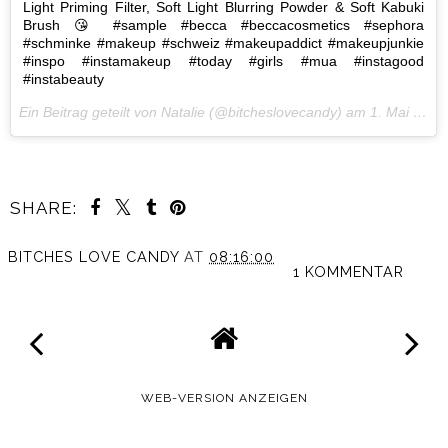
Light Priming Filter, Soft Light Blurring Powder & Soft Kabuki
Brush 😘 #sample #becca #beccacosmetics #sephora
#schminke #makeup #schweiz #makeupaddict #makeupjunkie
#inspo #instamakeup #today #girls #mua #instagood
#instabeauty
Ein Beitrag geteilt von Natalie (@bitcheslovecandy) am
1. Mai 2017 um 5:10 Uhr
SHARE:
BITCHES LOVE CANDY
AT
08:16:00
1 KOMMENTAR
WEB-VERSION ANZEIGEN