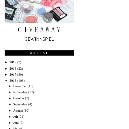
GEWINNSPIEL
ARCHIVE
►
2019
(3)
►
2018
(22)
►
2017
(50)
▼
2016
(108)
►
Dezember
(15)
►
November
(12)
►
Oktober
(7)
►
September
(4)
►
August
(10)
►
Juli
(21)
►
Juni
(7)
►
Mai
(6)