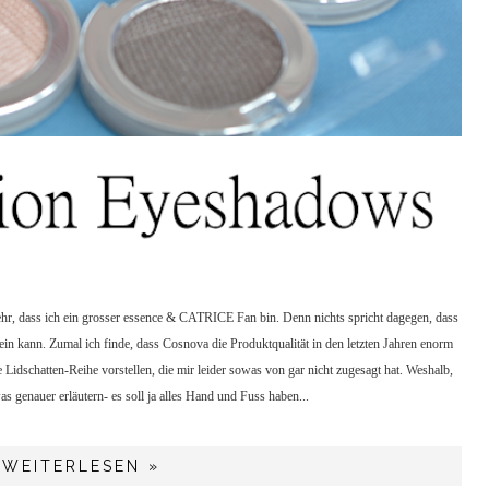
mehr, dass ich ein grosser essence & CATRICE Fan bin. Denn nichts spricht dagegen, dass
in kann. Zumal ich finde, dass Cosnova die Produktqualität in den letzten Jahren enorm
e Lidschatten-Reihe vorstellen, die mir leider sowas von gar nicht zugesagt hat. Weshalb,
s genauer erläutern- es soll ja alles Hand und Fuss haben...
WEITERLESEN »