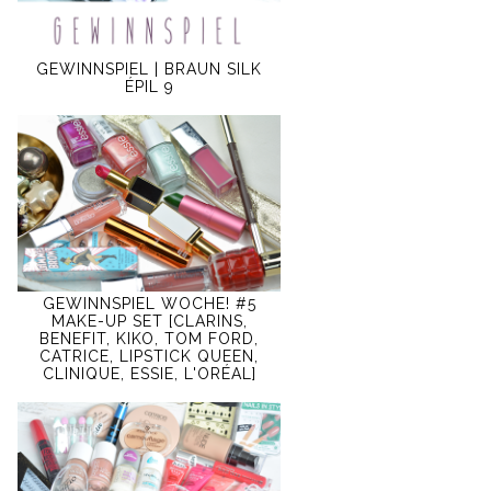
GEWINNSPIEL | BRAUN SILK
ÉPIL 9
GEWINNSPIEL WOCHE! #5
MAKE-UP SET [CLARINS,
BENEFIT, KIKO, TOM FORD,
CATRICE, LIPSTICK QUEEN,
CLINIQUE, ESSIE, L'ORÉAL]