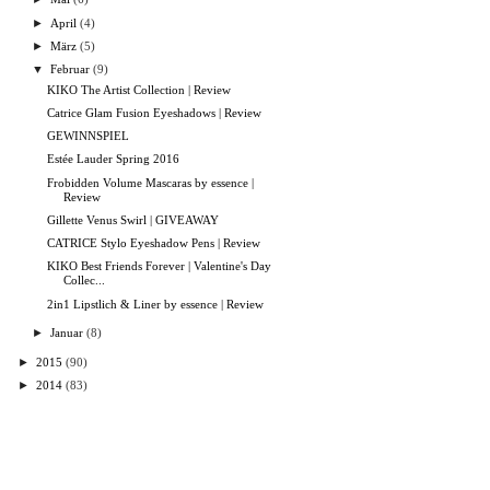
►
April
(4)
►
März
(5)
▼
Februar
(9)
KIKO The Artist Collection | Review
Catrice Glam Fusion Eyeshadows | Review
GEWINNSPIEL
Estée Lauder Spring 2016
Frobidden Volume Mascaras by essence |
Review
Gillette Venus Swirl | GIVEAWAY
CATRICE Stylo Eyeshadow Pens | Review
KIKO Best Friends Forever | Valentine's Day
Collec...
2in1 Lipstlich & Liner by essence | Review
►
Januar
(8)
►
2015
(90)
►
2014
(83)