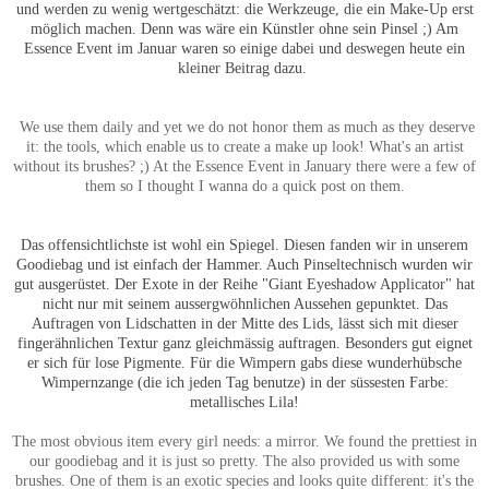
und werden zu wenig wertgeschätzt: die Werkzeuge, die ein Make-Up erst
möglich machen. Denn was wäre ein Künstler ohne sein Pinsel ;) Am
Essence Event im Januar waren so einige dabei und deswegen heute ein
kleiner Beitrag dazu.
We use them daily and yet we do not honor them as much as they deserve
it: the tools, which enable us to create a make up look! What's an artist
without its brushes? ;) At the Essence Event in January there were a few of
them so I thought I wanna do a quick post on them.
Das offensichtlichste ist wohl ein Spiegel. Diesen fanden wir in unserem
Goodiebag und ist einfach der Hammer. Auch Pinseltechnisch wurden wir
gut ausgerüstet. Der Exote in der Reihe "Giant Eyeshadow Applicator" hat
nicht nur mit seinem aussergwöhnlichen Aussehen gepunktet. Das
Auftragen von Lidschatten in der Mitte des Lids, lässt sich mit dieser
fingerähnlichen Textur ganz gleichmässig auftragen. Besonders gut eignet
er sich für lose Pigmente. Für die Wimpern gabs diese wunderhübsche
Wimpernzange (die ich jeden Tag benutze) in der süssesten Farbe:
metallisches Lila!
The most obvious item every girl needs: a mirror. We found the prettiest in
our goodiebag and it is just so pretty. The also provided us with some
brushes. One of them is an exotic species and looks quite different: it's the