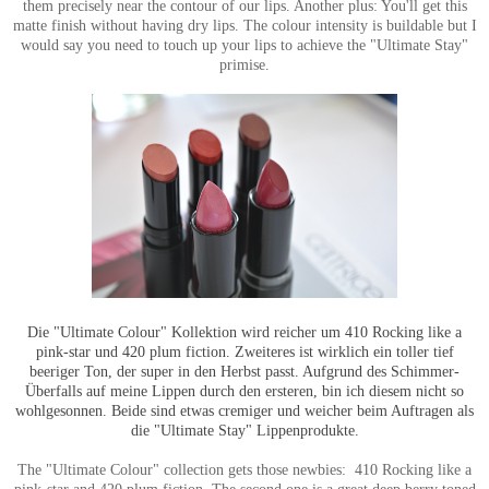
them precisely near the contour of our lips. Another plus: You'll get this
matte finish without having dry lips. The colour intensity is buildable but I
would say you need to touch up your lips to achieve the "Ultimate Stay"
primise.
Die "Ultimate Colour" Kollektion wird reicher um 410 Rocking like a
pink-star und 420 plum fiction. Zweiteres ist wirklich ein toller tief
beeriger Ton, der super in den Herbst passt. Aufgrund des Schimmer-
Überfalls auf meine Lippen durch den ersteren, bin ich diesem nicht so
wohlgesonnen. Beide sind etwas cremiger und weicher beim Auftragen als
die "Ultimate Stay" Lippenprodukte.
The "Ultimate Colour" collection gets those newbies:
410 Rocking like a
pink-star and 420 plum fiction. The second one is a great deep berry toned