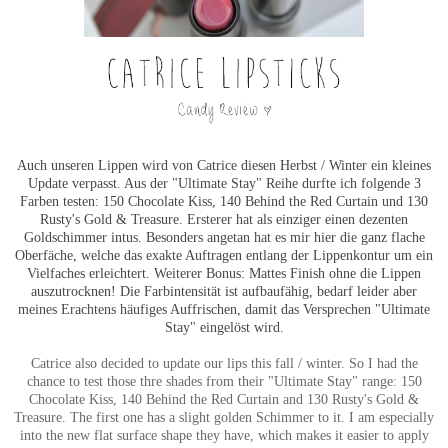
Auch unseren Lippen wird von Catrice diesen Herbst / Winter ein kleines
Update verpasst. Aus der "Ultimate Stay" Reihe durfte ich folgende 3
Farben testen: 150 Chocolate Kiss, 140 Behind the Red Curtain und 130
Rusty's Gold & Treasure. Ersterer hat als einziger einen dezenten
Goldschimmer intus. Besonders angetan hat es mir hier die ganz flache
Oberfäche, welche das exakte Auftragen entlang der Lippenkontur um ein
Vielfaches erleichtert. Weiterer Bonus: Mattes Finish ohne die Lippen
auszutrocknen! Die Farbintensität ist aufbaufähig, bedarf leider aber
meines Erachtens häufiges Auffrischen, damit das Versprechen "Ultimate
Stay" eingelöst wird.
Catrice also decided to update our lips this fall / winter. So I had the
chance to test those thre shades from their "Ultimate Stay" range:
150
Chocolate Kiss, 140 Behind the Red Curtain and 130 Rusty's Gold &
Treasure. The first one has a slight golden Schimmer to it. I am especially
into the new flat surface shape they have, which makes it easier to apply