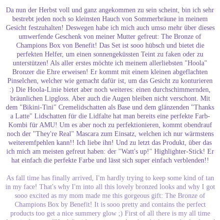
Da nun der Herbst voll und ganz angekommen zu sein scheint, bin ich sehr
bestrebt jeden noch so kleinsten Hauch von Sommerbräune in meinem
Gesicht festzuhalten! Deswegen habe ich mich auch umso mehr über dieses
umwerfende Geschenk von meiner Mutter gefreut: The Bronze of
Champions Box von Benefit! Das Set ist sooo hübsch und bietet die
perfekten Helfer, um einen sonnengeküssten Teint zu faken oder zu
unterstützen! Als aller erstes möchte ich meinem allerliebsten "Hoola"
Bronzer die Ehre erweisen! Er kommt mit einem kleinen abgeflachten
Pinselchen, welcher wie gemacht dafür ist, um das Gesicht zu konturieren
:) Die Hoola-Linie bietet aber noch weiteres: einen durchschimmernden,
bräunlichen Lipgloss. Aber auch die Augen bleiben nicht verschont. Mit
dem "Bikini-Tini" Cremelidschatten als Base und dem glänzenden "Thanks
a Latte" Lidschatten für die Lidfalte hat man bereits eine perfekte Farb-
Kombi für AMU! Um es aber noch zu perfektionieren, kommt obendrauf
noch der "They're Real" Mascara zum Einsatz, welchen ich nur wärmstens
weiteremfpehlen kann!! Ich liebe ihn! Und zu letzt das Produkt, über das
ich mich am meisten gefreut haben: der "Watt's up!" Highlighter-Stick! Er
hat einfach die perfekte Farbe und lässt sich super einfach verblenden!!
As fall time has finally arrived, I'm hardly trying to keep some kind of tan
in my face! That's why I'm into all this lovely bronzed looks and why I got
sooo excited as my mom made me this gorgeous gift: The Bronze of
Champions Box by Benefit! It is sooo pretty and contains the perfect
products too get a nice summery glow ;) First of all there is my all time