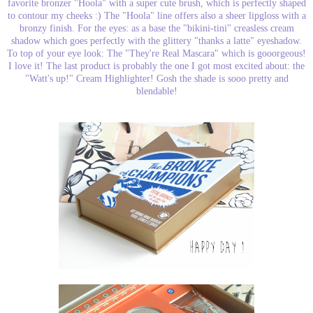
favorite bronzer "Hoola" with a super cute brush, which is perfectly shaped
to contour my cheeks :) The "Hoola" line offers also a sheer lipgloss with a
bronzy finish. For the eyes: as a base the "bikini-tini" creasless cream
shadow which goes perfectly with the glittery "thanks a latte" eyeshadow.
To top of your eye look: The "They're Real Mascara" which is gooorgeous!
I love it! The last product is probably the one I got most excited about: the
"Watt's up!" Cream Highlighter! Gosh the shade is sooo pretty and
blendable!