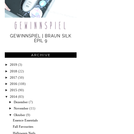
GEWINNSPIEL | BRAUN SILK
ÉPIL 9
ARCHIVE
►
2019
(3)
►
2018
(22)
►
2017
(50)
►
2016
(108)
►
2015
(90)
▼
2014
(83)
►
Dezember
(7)
►
November
(11)
▼
Oktober
(9)
Essence Essentials
Fall Favourites
Halloween Nails