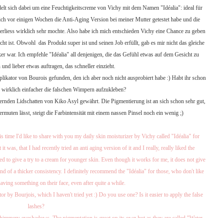
lt sich dabei um eine Feuchtigkeitscreme von Vichy mit dem Namen "Idéalia": ideal für
ich vor einigen Wochen die Anti-Aging Version bei meiner Mutter getestet habe und die
erliess wirklich sehr mochte. Also habe ich mich entschieden Vichy eine Chance zu geben
ht ist. Obwohl das Produkt super ist und seinen Job erfüllt, gab es mir nicht das gleiche
r war. Ich empfehle "Idéalia" all denjenigen, die das Gefühl etwas auf dem Gesicht zu
und lieber etwas auftragen, das schneller einzieht.
likator von Bourois gefunden, den ich aber noch nicht ausprobiert habe :) Habt ihr schon
s wirklich einfacher die falschen Wimpern aufzukleben?
nden Lidschatten von Kiko Asyl gewährt. Die Pigmentierung ist an sich schon sehr gut,
ten lässt, steigt die Farbintensität mit einem nassen Pinsel noch ein wenig ;)
 time I'd like to share with you my daily skin moisturizer by Vichy called "Idéalia" for
was, that I had recently tried an anti aging version of it and I really, really liked the
ed to give a try to a cream for younger skin. Even though it works for me, it does not give
d of a thicker consistency. I definitely recommend the "Idéalia" for those, who don't like
having something on their face, even after quite a while.
or by Bourjois, which I haven't tried yet :) Do you use one? Is it easier to apply the false
lashes?
shimmery eyeshadows. The pigmentation is great on its own but as they are called "Water