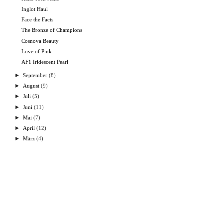
Inglot Haul
Face the Facts
The Bronze of Champions
Cosnova Beauty
Love of Pink
AF1 Iridescent Pearl
►
September
(8)
►
August
(9)
►
Juli
(5)
►
Juni
(11)
►
Mai
(7)
►
April
(12)
►
März
(4)