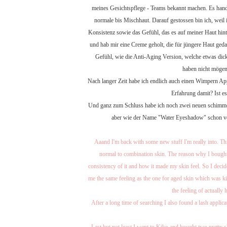
meines Gesichtspflege - Teams bekannt machen. Es hande
normale bis Mischhaut. Darauf gestossen bin ich, weil 
Konsistenz sowie das Gefühl, das es auf meiner Haut hint
und hab mir eine Creme geholt, die für jüngere Haut gedac
Gefühl, wie die Anti-Aging Version, welche etwas dicke
haben nicht mögen 
Nach langer Zeit habe ich endlich auch einen Wimpern App
Erfahrung damit? Ist e
Und ganz zum Schluss habe ich noch zwei neuen schimmer
aber wie der Name "Water Eyeshadow" schon vermu
Aaand I'm back with some new stuff I'm really into. This
normal to combination skin. The reason why I bought it 
consistency of it and how it made my skin feel. So I decid
me the same feeling as the one for aged skin which was kin
the feeling of actually 
After a long time of searching I also found a lash applicat
Last but not least I went to Kiko and bought two pretty 