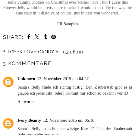
some yummy cookies on Christmas eve? Nether have I but I guess this
Shower Jelly would be pretty close to what I would expect! By the way the
cute stars in it dissolve of course, just in case you wondered.
PR Samples
SHARE:
BITCHES LOVE CANDY
AT
03:06:00
3 KOMMENTARE
Unknown
12. November 2015 um 04:27
Santa's Belly finde ich richtig lustig. Den Zauberstab gibt es ja
glaube ich jedes Jahr, oder? Kommt mir schon so bekannt vor :D
Antworten
Ivory Beauty
12. November 2015 um 06:16
Santa's Belly ist echt eine witzige Idee :D Und der Zauberstab
sieht soo schön aus :o :)