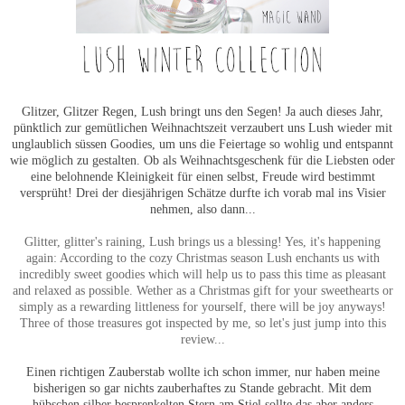
Glitzer, Glitzer Regen, Lush bringt uns den Segen! Ja auch dieses Jahr,
pünktlich zur gemütlichen Weihnachtszeit verzaubert uns Lush wieder mit
unglaublich süssen Goodies, um uns die Feiertage so wohlig und entspannt
wie möglich zu gestalten. Ob als Weihnachtsgeschenk für die Liebsten oder
eine belohnende Kleinigkeit für einen selbst, Freude wird bestimmt
versprüht! Drei der diesjährigen Schätze durfte ich vorab mal ins Visier
nehmen, also dann...
Glitter, glitter's raining, Lush brings us a blessing! Yes, it's happening
again: According to the cozy Christmas season Lush enchants us with
incredibly sweet goodies which will help us to pass this time as pleasant
and relaxed as possible. Wether as a Christmas gift for your sweethearts or
simply as a rewarding littleness for yourself, there will be joy anyways!
Three of those treasures got inspected by me, so let's just jump into this
review...
Einen richtigen Zauberstab wollte ich schon immer, nur haben meine
bisherigen so gar nichts zauberhaftes zu Stande gebracht. Mit dem
hübschen silber besprenkelten Stern am Stiel sollte das aber anders