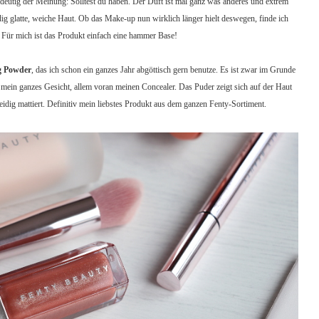
ndeutig der Meinung: Solltest du haben. Der Duft ist mal ganz was anderes und extrem
ig glatte, weiche Haut. Ob das Make-up nun wirklich länger hielt deswegen, finde ich
. Für mich ist das Produkt einfach eine hammer Base!
ng Powder
, das ich schon ein ganzes Jahr abgöttisch gern benutze. Es ist zwar im Grunde
er mein ganzes Gesicht, allem voran meinen Concealer. Das Puder zeigt sich auf der Haut
seidig mattiert. Definitiv mein liebstes Produkt aus dem ganzen Fenty-Sortiment.