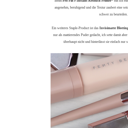
Beim
Pro Filt'r Instant Retouch Primer*
bin ich ei
angenehm, beruhigend und die Textur zaubert eine seid
schwer zu beurteilen
Ein weiteres Staple-Product ist das
Invisimatte Blotti
nur als mattierendes Puder gedacht, ich sette damit ab
überhaupt nicht und hinterlässt sie einfach nur 