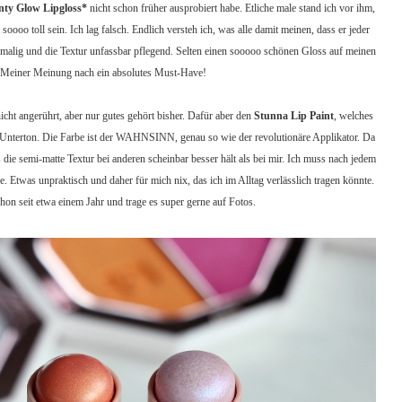
nty Glow Lipgloss*
nicht schon früher ausprobiert habe. Etliche male stand ich vor ihm,
soooo toll sein. Ich lag falsch. Endlich versteh ich, was alle damit meinen, dass er jeder
nmalig und die Textur unfassbar pflegend. Selten einen sooooo schönen Gloss auf meinen
 Meiner Meinung nach ein absolutes Must-Have!
icht angerührt, aber nur gutes gehört bisher. Dafür aber den
Stunna Lip Paint
, welches
 Unterton. Die Farbe ist der WAHNSINN, genau so wie der revolutionäre Applikator. Da
 die semi-matte Textur bei anderen scheinbar besser hält als bei mir. Ich muss nach jedem
 Etwas unpraktisch und daher für mich nix, das ich im Alltag verlässlich tragen könnte.
hon seit etwa einem Jahr und trage es super gerne auf Fotos.