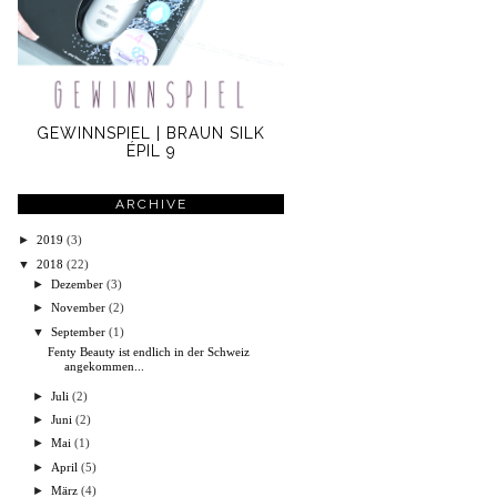
GEWINNSPIEL | BRAUN SILK
ÉPIL 9
ARCHIVE
►
2019
(3)
▼
2018
(22)
►
Dezember
(3)
►
November
(2)
▼
September
(1)
Fenty Beauty ist endlich in der Schweiz
angekommen...
►
Juli
(2)
►
Juni
(2)
►
Mai
(1)
►
April
(5)
►
März
(4)