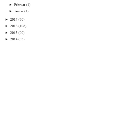
►
Februar
(1)
►
Januar
(1)
►
2017
(50)
►
2016
(108)
►
2015
(90)
►
2014
(83)