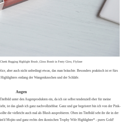
r, Cheek Hugging Highlight Brush ,Gloss Bomb in Fenty Glow, Flyliner
Nice, aber auch nicht unbedingt etwas, das man bräuchte. Besonders praktisch ist er fürs
s Highlighters entlang der Wangenknochen und der Schläfe.
Augen
itelbild unter den Augenprodukten ein, da ich sie selbst tendenziell eher für meine
t, ist das glaub ich ganz nachvollziehbar. Ganz und gar begeistert bin ich von der Pink-
te die vielleicht auch mal als Blush ausprobieren. Oben im Titelbild seht ihr die in der
int'd Mojito und ganz rechts den ikonischen Trophy Wife Highlighter* - pures Gold!