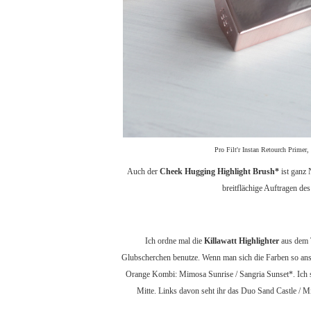
Pro Filt'r Instan Retourch Prime
Auch der
Cheek Hugging Highlight Brush*
ist ganz 
breitflächige Auftragen de
Ich ordne mal die
Killawatt Highlighter
aus dem T
Glubscherchen benutze. Wenn man sich die Farben so ansieh
Orange Kombi: Mimosa Sunrise / Sangria Sunset*. Ich soll
Mitte. Links davon seht ihr das Duo Sand Castle / M