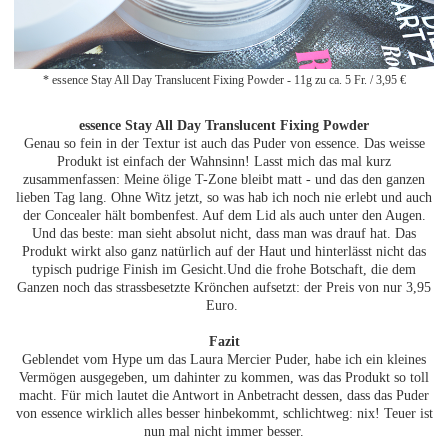
* essence Stay All Day Translucent Fixing Powder - 11g zu ca. 5 Fr. / 3,95
€
essence Stay All Day Translucent Fixing Powder
Genau so fein in der Textur ist auch das Puder von essence. Das weisse
Produkt ist einfach der Wahnsinn! Lasst mich das mal kurz
zusammenfassen: Meine ölige T-Zone bleibt matt - und das den ganzen
lieben Tag lang. Ohne Witz jetzt, so was hab ich noch nie erlebt und auch
der Concealer hält bombenfest. Auf dem Lid als auch unter den Augen.
Und das beste: man sieht absolut nicht, dass man was drauf hat. Das
Produkt wirkt also ganz natürlich auf der Haut und hinterlässt nicht das
typisch pudrige Finish im Gesicht.Und die frohe Botschaft, die dem
Ganzen noch das strassbesetzte Krönchen aufsetzt: der Preis von nur 3,95
Euro.
Fazit
Geblendet vom Hype um das Laura Mercier Puder, habe ich ein kleines
Vermögen ausgegeben, um dahinter zu kommen, was das Produkt so toll
macht. Für mich lautet die Antwort in Anbetracht dessen, dass das Puder
von essence wirklich alles besser hinbekommt, schlichtweg: nix! Teuer ist
nun mal nicht immer besser.