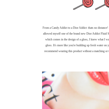
From a Candy Addict to a Dior Addict: thats no distance! 
allowed myself one of the brand new Dior Addict Fluid Sti
which comes in the design of a gloss, I knew what I was 
gloss. It's more like you're building up fresh water on 
recommend wearing this product without a matching or tran