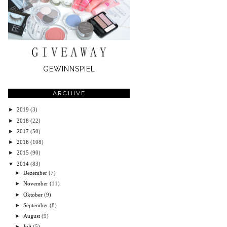
GEWINNSPIEL
ARCHIVE
►
2019
(3)
►
2018
(22)
►
2017
(50)
►
2016
(108)
►
2015
(90)
▼
2014
(83)
►
Dezember
(7)
►
November
(11)
►
Oktober
(9)
►
September
(8)
►
August
(9)
►
Juli
(5)