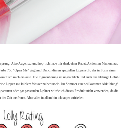
 Sprung! Also Augen zu und hop! Ich habe mir dank einer Rabatt Aktion im Marionnaud
Farbe 753 "Open Me" gegönnt! Da ich diesen speziellen Lippenstift, der in Form eines
orauf ich mich einlasse. Die Pigmentierung ist unglaublich und auch das klebrige Gefühl
l seine Lippen mit kühlem Wasser zu bepinseln: Im Sommer eine willkommen Abkühlung!
sparenten oder gar passenden Lipliner würde ich dieses Produkt nicht verwenden, da die
der Zeit ausfranst. Aber alles in allem bin ich super zufrieden!