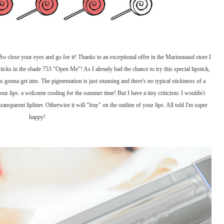
So close your eyes and go for it! Thanks to an exceptional offer in the Marionnaud store I
cks in the shade 753 "Open Me"! As I already had the chance to try this special lipstick,
gonna get into. The pigmentation is just stunning and there's no typical stickiness of a
your lips: a welcome cooling for the summer time! But I have a tiny criticism: I wouldn't
sparent lipliner. Otherwise it will "fray" on the outline of your lips. All told I'm super
happy!