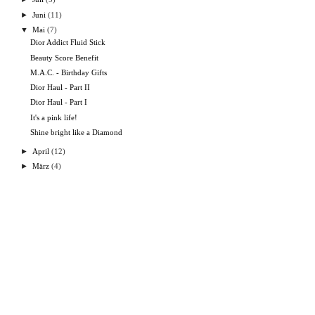
►
Juni
(11)
▼
Mai
(7)
Dior Addict Fluid Stick
Beauty Score Benefit
M.A.C. - Birthday Gifts
Dior Haul - Part II
Dior Haul - Part I
It's a pink life!
Shine bright like a Diamond
►
April
(12)
►
März
(4)