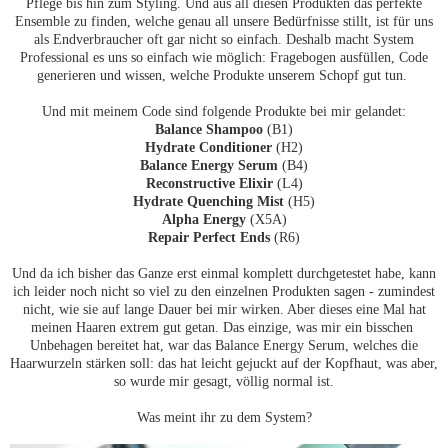
Pflege bis hin zum Styling. Und aus all diesen Produkten das perfekte
Ensemble zu finden, welche genau all unsere Bedürfnisse stillt, ist für uns
als Endverbraucher oft gar nicht so einfach. Deshalb macht System
Professional es uns so einfach wie möglich: Fragebogen ausfüllen, Code
generieren und wissen, welche Produkte unserem Schopf gut tun.
Und mit meinem Code sind folgende Produkte bei mir gelandet:
Balance Shampoo
(B1)
Hydrate Conditioner
(H2)
Balance Energy Serum
(B4)
Reconstructive Elixir
(L4)
Hydrate Quenching Mist
(H5)
Alpha Energy
(X5A)
Repair Perfect Ends
(R6)
Und da ich bisher das Ganze erst einmal komplett durchgetestet habe, kann
ich leider noch nicht so viel zu den einzelnen Produkten sagen - zumindest
nicht, wie sie auf lange Dauer bei mir wirken. Aber dieses eine Mal hat
meinen Haaren extrem gut getan. Das einzige, was mir ein bisschen
Unbehagen bereitet hat, war das Balance Energy Serum, welches die
Haarwurzeln stärken soll: das hat leicht gejuckt auf der Kopfhaut, was aber,
so wurde mir gesagt, völlig normal ist.
Was meint ihr zu dem System?