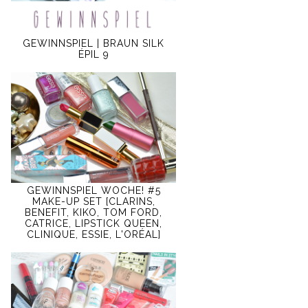
GEWINNSPIEL | BRAUN SILK
ÉPIL 9
GEWINNSPIEL WOCHE! #5
MAKE-UP SET [CLARINS,
BENEFIT, KIKO, TOM FORD,
CATRICE, LIPSTICK QUEEN,
CLINIQUE, ESSIE, L'ORÉAL]