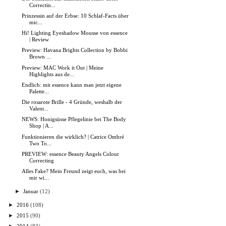
Correctin...
Prinzessin auf der Erbse: 10 Schlaf-Facts über
mic...
Hi! Lighting Eyeshadow Mousse von essence
| Review
Preview: Havana Brights Collection by Bobbi
Brown ...
Preview: MAC Work it Out | Meine
Highlights aus de...
Endlich: mit essence kann man jetzt eigene
Palette...
Die rosarote Brille - 4 Gründe, weshalb der
Valent...
NEWS: Honigsüsse Pflegelinie bei The Body
Shop | A...
Funktionieren die wirklich? | Catrice Ombré
Two To...
PREVIEW: essence Beauty Angels Colour
Correcting
Alles Fake? Mein Freund zeigt euch, was bei
mir wi...
►
Januar
(12)
►
2016
(108)
►
2015
(90)