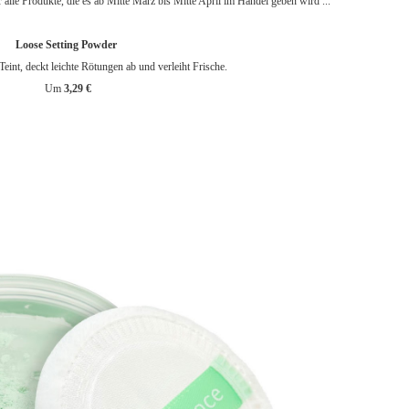
 alle Produkte, die es ab Mitte März bis Mitte April im Handel geben wird ...
Loose Setting Powder
Teint, deckt leichte Rötungen ab und verleiht Frische.
Um
3,29 €