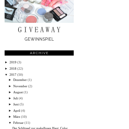
GEWINNSPIEL
ARCHIVE
►
2019
(3)
►
2018
(22)
▼
2017
(50)
►
Dezember
(1)
►
November
(2)
►
August
(1)
►
Juli
(4)
►
Juni
(5)
►
April
(4)
►
März
(10)
▼
Februar
(11)
Der Schlüssel zur makellosen Haut: Color