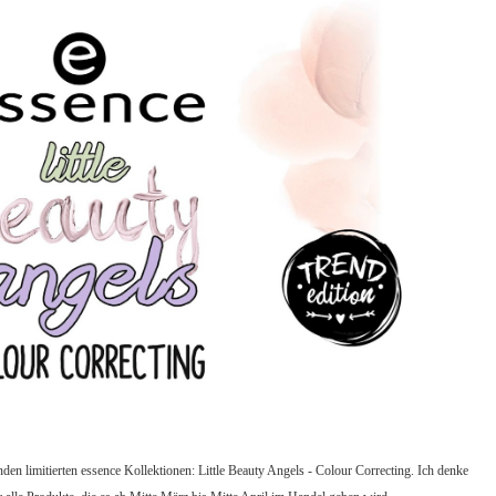
en limitierten essence Kollektionen: Little Beauty Angels - Colour Correcting. Ich denke